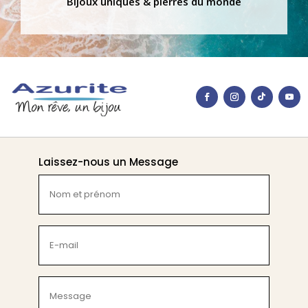
Bijoux uniques & pierres du monde
Laissez-nous un Message
Nom
et
prénom
(Nécessaire)
E-
mail
(Nécessaire)
Message
(Nécessaire)