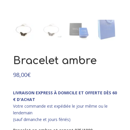
89,00
€
+
AJOUTER
it
eurs
ions.
ns
ent
Bracelet ambre
ies
98,00
€
LIVRAISON EXPRESS À DOMICILE ET OFFERTE DÈS 60
€ D'ACHAT
it
Votre commande est expédiée le jour même ou le
lendemain
(sauf dimanche et jours fériés)