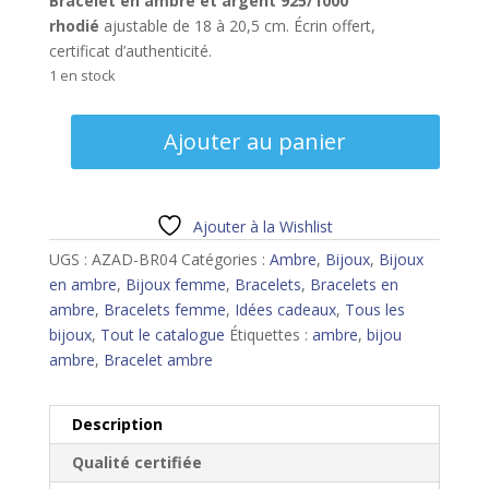
Bracelet en ambre et argent 925/1000
rhodié
ajustable de 18 à 20,5 cm. Écrin offert,
certificat d’authenticité.
1 en stock
quantité
Ajouter au panier
de
Bracelet
ambre
Ajouter à la Wishlist
UGS :
AZAD-BR04
Catégories :
Ambre
,
Bijoux
,
Bijoux
en ambre
,
Bijoux femme
,
Bracelets
,
Bracelets en
ambre
,
Bracelets femme
,
Idées cadeaux
,
Tous les
bijoux
,
Tout le catalogue
Étiquettes :
ambre
,
bijou
ambre
,
Bracelet ambre
Description
Qualité certifiée