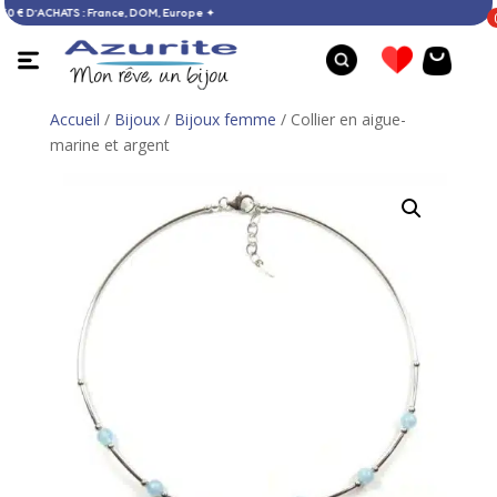
RTE DÈS 60 € D’ACHATS : France, DOM, Europe ✦
Accueil
/
Bijoux
/
Bijoux femme
/ Collier en aigue-
marine et argent
Bracelet larimar et Oeil de