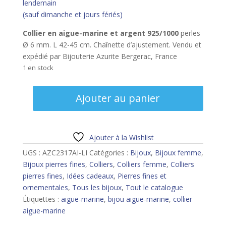
lendemain
(sauf dimanche et jours fériés)
Collier en aigue-marine et argent 925/1000
perles
Ø 6 mm. L 42-45 cm. Chaînette d’ajustement. Vendu et
expédié par Bijouterie Azurite Bergerac, France
1 en stock
quantité
Ajouter au panier
de
Collier
en
aigue-
Ajouter à la Wishlist
marine
UGS :
AZC2317AI-LI
Catégories :
Bijoux
,
Bijoux femme
,
et
Bijoux pierres fines
,
Colliers
,
Colliers femme
,
Colliers
argent
pierres fines
,
Idées cadeaux
,
Pierres fines et
ornementales
,
Tous les bijoux
,
Tout le catalogue
Étiquettes :
aigue-marine
,
bijou aigue-marine
,
collier
aigue-marine