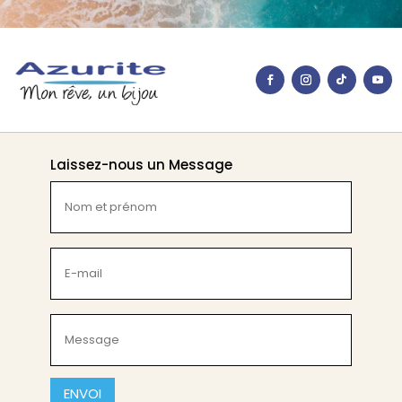
Laissez-nous un Message
Nom
et
prénom
(Nécessaire)
E-
mail
(Nécessaire)
Message
(Nécessaire)
CAPTCHA