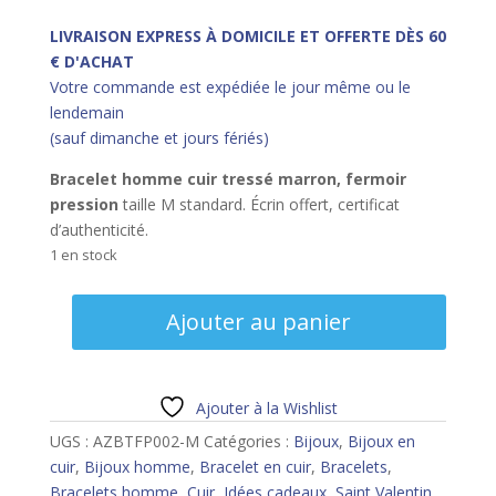
LIVRAISON EXPRESS À DOMICILE ET OFFERTE DÈS 60
€ D'ACHAT
Votre commande est expédiée le jour même ou le
lendemain
(sauf dimanche et jours fériés)
Bracelet homme cuir tressé marron, fermoir
pression
taille M standard. Écrin offert, certificat
d’authenticité.
1 en stock
quantité
Ajouter au panier
de
Bracelet
homme
cuir
Ajouter à la Wishlist
fermoir
UGS :
AZBTFP002-M
Catégories :
Bijoux
,
Bijoux en
pression
cuir
,
Bijoux homme
,
Bracelet en cuir
,
Bracelets
,
marron
Bracelets homme
,
Cuir
,
Idées cadeaux
,
Saint Valentin
,