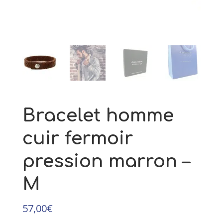
Civilisations
89,00
€
+
AJOUTER
Bracelet homme
cuir fermoir
pression marron –
M
57,00
€