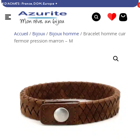
TE DÈS 60 € D’ACHATS : France, DOM, Europe ✦
Accueil
/
Bijoux
/
Bijoux homme
/ Bracelet homme cuir
fermoir pression marron – M
Broche Cultures &