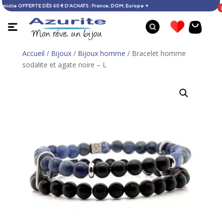
son à domicile OFFERTE DÈS 60 € D’ACHATS : France, DOM, Europe ✦
Accueil
/
Bijoux
/
Bijoux homme
/ Bracelet homme
sodalite et agate noire – L
Bague larimar ronde - 55