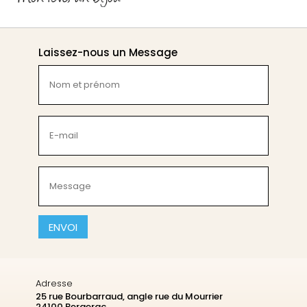
Laissez-nous un Message
Nom
et
prénom
(Nécessaire)
E-
mail
(Nécessaire)
Message
(Nécessaire)
CAPTCHA
Adresse
25 rue Bourbarraud, angle rue du Mourrier
24100 Bergerac