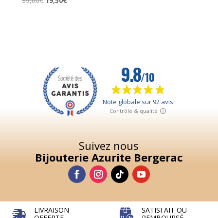
39,00
€
19,50
€
prix
prix
initial
actuel
était :
est :
39,00€.
19,50€.
Suivez nous
Bijouterie Azurite Bergerac
LIVRAISON
SATISFAIT OU
OFFERTE
REMBOURSÉ