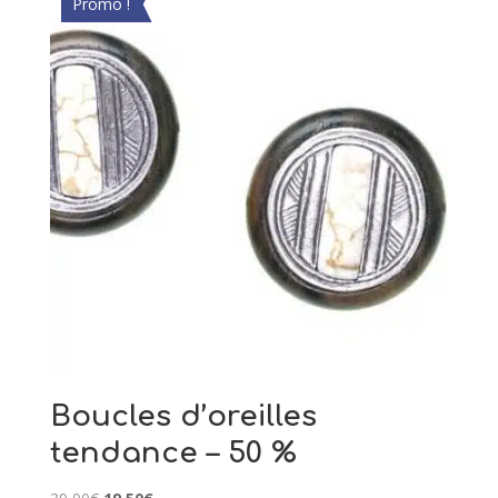
Promo !
Boucles d’oreilles
tendance – 50 %
Le
Le