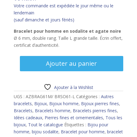
Votre commande est expédiée le jour même ou le
lendemain
(sauf dimanche et jours fériés)
Bracelet pour homme
en sodalite et agate noire
Ø 6 mm, double rang. Taille L grande taille. Écrin offert,
certificat d’authenticité.
quantité
Ajouter au panier
de
Bracelet
homme
sodalite
Ajouter à la Wishlist
et
UGS :
AZBRAG61M/ BRSO61-L
Catégories :
Autres
agate
bracelets
,
Bijoux
,
Bijoux homme
,
Bijoux pierres fines
,
noire
Bracelets
,
Bracelets homme
,
Bracelets pierres fines
,
-
Idées cadeaux
,
Pierres fines et ornementales
,
Tous les
L
bijoux
,
Tout le catalogue
Étiquettes :
Bijou pour
homme
,
bijou sodalite
,
Bracelet pour homme
,
bracelet