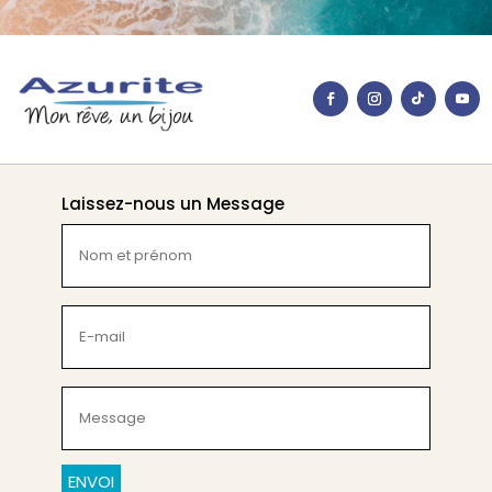
Laissez-nous un Message
Nom
et
prénom
(Nécessaire)
E-
mail
(Nécessaire)
Message
(Nécessaire)
CAPTCHA