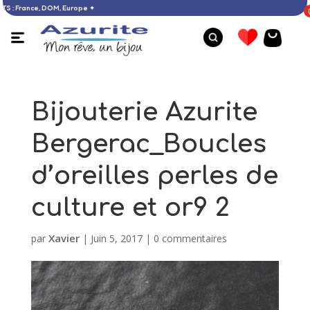
’ACHATS : France, DOM, Europe ✦
Bijouterie Azurite
Bergerac_Boucles
d’oreilles perles de
culture et or9 2
Xavier
par
|
Juin 5, 2017
|
0 commentaires
Bague opale - 57