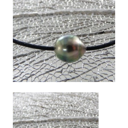
lazuli, oxydes, argent rhodié
69,00
€
+
AJOUTER