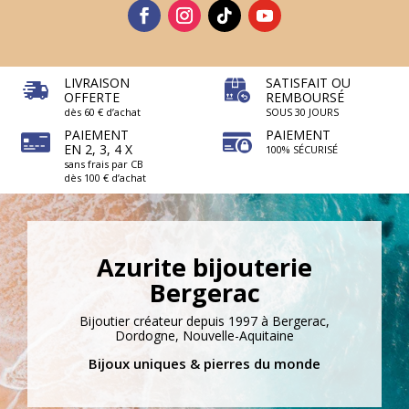
LIVRAISON
SATISFAIT OU
OFFERTE
REMBOURSÉ
dès 60 € d’achat
SOUS 30 JOURS
PAIEMENT
PAIEMENT
EN 2, 3, 4 X
100% SÉCURISÉ
sans frais par CB
dès 100 € d’achat
Azurite bijouterie
Bergerac
Bijoutier créateur depuis 1997 à Bergerac,
Dordogne, Nouvelle-Aquitaine
Bijoux uniques & pierres du monde