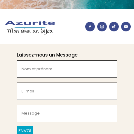
Laissez-nous un Message
Nom
et
prénom
(Nécessaire)
E-
mail
(Nécessaire)
Message
(Nécessaire)
CAPTCHA