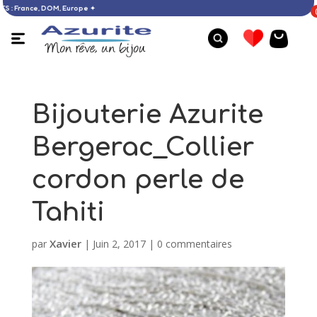
’ACHATS : France, DOM, Europe ✦
Bijouterie Azurite
Bergerac_Collier
cordon perle de
Tahiti
Xavier
par
|
Juin 2, 2017
|
0 commentaires
Boucles d'oreilles lapis-