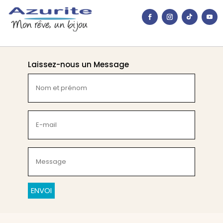
Laissez-nous un Message
Nom
et
prénom
(Nécessaire)
E-
mail
(Nécessaire)
Message
(Nécessaire)
CAPTCHA