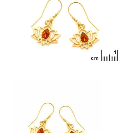
215,00
€
+
AJOUTER