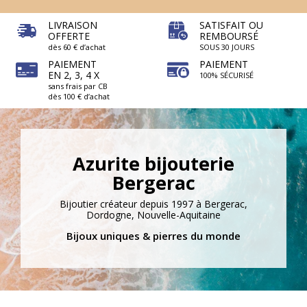
LIVRAISON
SATISFAIT OU
OFFERTE
REMBOURSÉ
dès 60 € d’achat
SOUS 30 JOURS
PAIEMENT
PAIEMENT
EN 2, 3, 4 X
100% SÉCURISÉ
sans frais par CB
dès 100 € d’achat
Azurite bijouterie
Bergerac
Bijoutier créateur depuis 1997 à Bergerac,
Dordogne, Nouvelle-Aquitaine
Bijoux uniques & pierres du monde