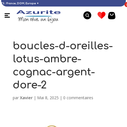
ACHATS : France, DOM, Europe ✦
boucles-d-oreilles-
lotus-ambre-
cognac-argent-
dore-2
Xavier
par
|
Mai 8, 2025
|
0 commentaires
Bague opale - 59