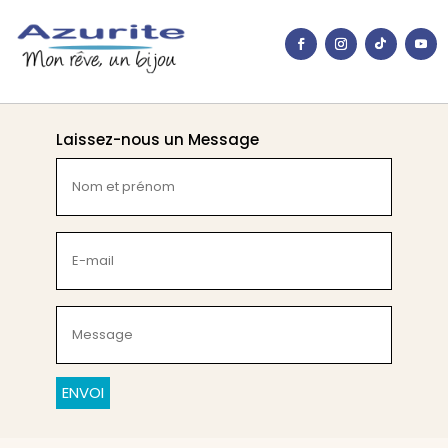
Laissez-nous un Message
Nom
et
prénom
(Nécessaire)
E-
mail
(Nécessaire)
Message
(Nécessaire)
CAPTCHA