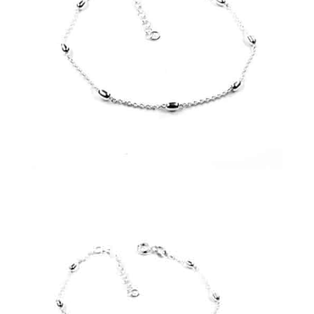
87,00
€
+
AJOUTER