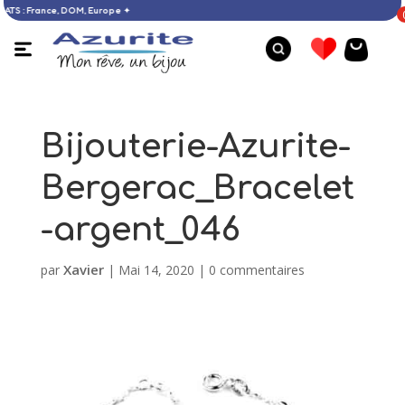
D’ACHATS : France, DOM, Europe ✦
Bijouterie-Azurite-
Bergerac_Bracelet
-argent_046
Xavier
par
|
Mai 14, 2020
|
0 commentaires
Bracelet ambre