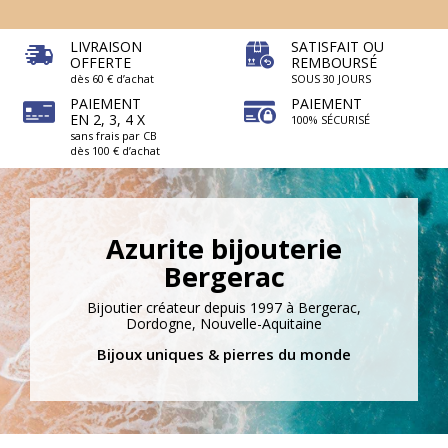
LIVRAISON
SATISFAIT OU
OFFERTE
REMBOURSÉ
dès 60 € d’achat
SOUS 30 JOURS
PAIEMENT
PAIEMENT
EN 2, 3, 4 X
100% SÉCURISÉ
sans frais par CB
dès 100 € d’achat
Azurite bijouterie
Bergerac
Bijoutier créateur depuis 1997 à Bergerac,
Dordogne, Nouvelle-Aquitaine
Bijoux uniques & pierres du monde