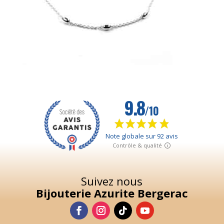
Suivez nous
Bijouterie Azurite Bergerac