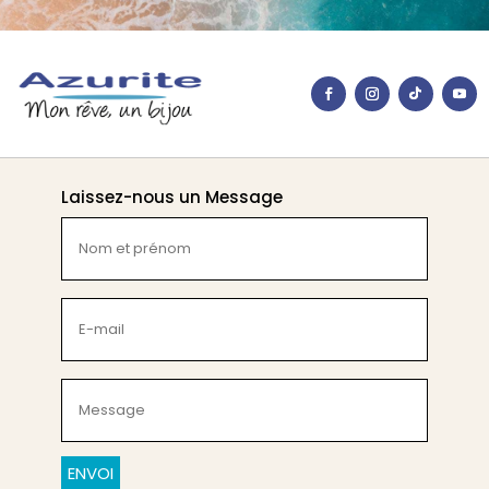
Laissez-nous un Message
Nom
et
prénom
(Nécessaire)
E-
mail
(Nécessaire)
Message
(Nécessaire)
CAPTCHA