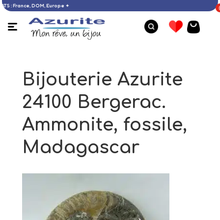
’ACHATS : France, DOM, Europe ✦
Bijouterie Azurite
24100 Bergerac.
Ammonite, fossile,
Madagascar
Bague opale