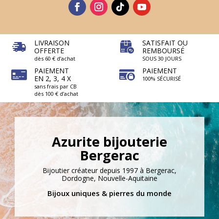
LIVRAISON
SATISFAIT OU
OFFERTE
REMBOURSÉ
dès 60 € d’achat
SOUS 30 JOURS
PAIEMENT
PAIEMENT
EN 2, 3, 4 X
100% SÉCURISÉ
sans frais par CB
dès 100 € d’achat
Azurite bijouterie
Bergerac
Bijoutier créateur depuis 1997 à Bergerac,
Dordogne, Nouvelle-Aquitaine
Bijoux uniques & pierres du monde