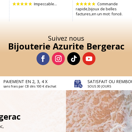
Suivez nous
Bijouterie Azurite Bergerac
PAIEMENT EN 2, 3, 4 X
SATISFAIT OU REMBO
sans frais par CB dès 100 € d’achat
SOUS 30 JOURS
rgerac
c,