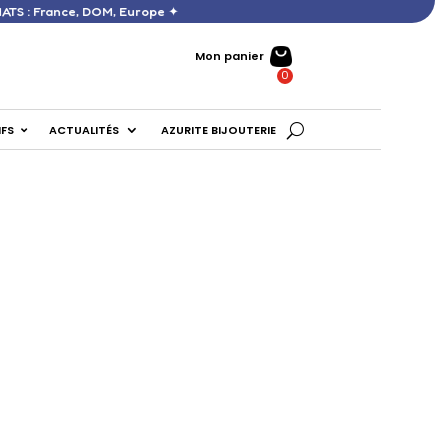
60 € D’ACHATS : France, DOM, Europe ✦
Mon panier
IFS
ACTUALITÉS
AZURITE BIJOUTERIE