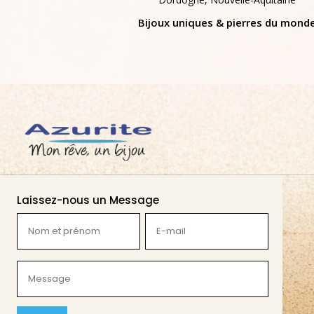
Bijoux uniques & pierres du mond
Laissez-nous un Message
Nom
E-
et
mail
prénom
(Nécessaire)
Message
(Nécessaire)
(Nécessaire)