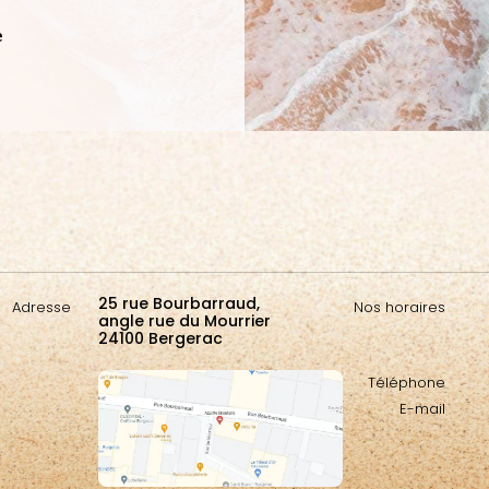
e
25 rue Bourbarraud,
Adresse
Nos horaires
angle rue du Mourrier
24100 Bergerac
Téléphone
E-mail