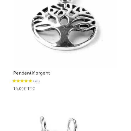
tubes argent
89,00
€
+
AJOUTER
Pendentif argent
16,00
€
TTC