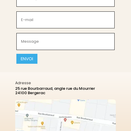
prénom
(Nécessaire)
E-
mail
(Nécessaire)
Message
(Nécessaire)
CAPTCHA
Adresse
25 rue Bourbarraud, angle rue du Mourrier
24100 Bergerac