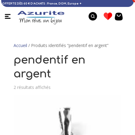
omicile OFFERTE DÈS 60 € D’ACHATS : France, DOM, Europe ✦
Accueil
/ Produits identifiés “pendentif en argent”
pendentif en
argent
2 résultats affichés
Bracelet aigue-marine