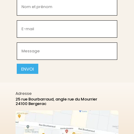
Nom
et
prénom
(Nécessaire)
E-
mail
(Nécessaire)
Message
(Nécessaire)
CAPTCHA
Adresse
25 rue Bourbarraud, angle rue du Mourrier
24100 Bergerac