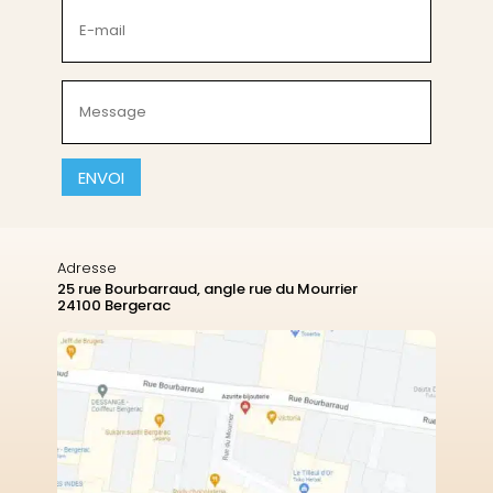
(Nécessaire)
E-
mail
(Nécessaire)
Message
(Nécessaire)
CAPTCHA
Adresse
25 rue Bourbarraud, angle rue du Mourrier
24100 Bergerac