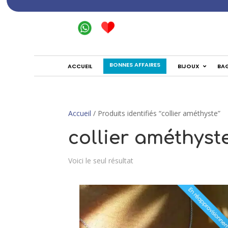
BONNES AFFAIRES
ACCUEIL
BIJOUX
BA
Accueil
/ Produits identifiés “collier améthyste”
collier améthyst
Voici le seul résultat