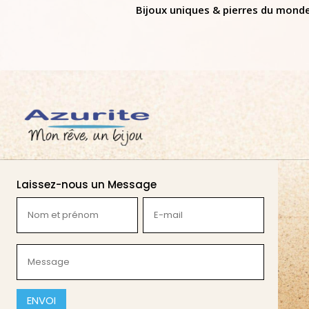
Bijoux uniques & pierres du mond
Laissez-nous un Message
Nom
E-
et
mail
prénom
(Nécessaire)
Message
(Nécessaire)
(Nécessaire)
CAPTCHA