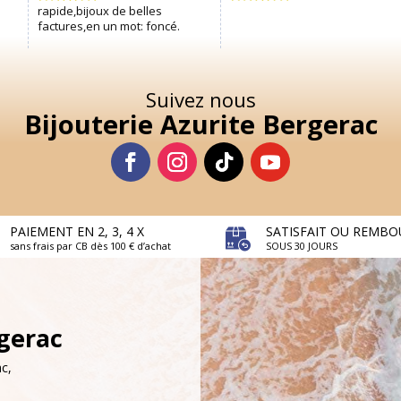
Suivez nous
Bijouterie Azurite Bergerac
PAIEMENT EN 2, 3, 4 X
SATISFAIT OU REMBO
sans frais par CB dès 100 € d’achat
SOUS 30 JOURS
rgerac
c,