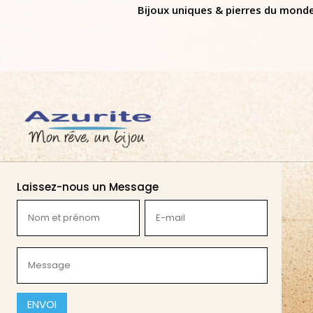
Bijoux uniques & pierres du mond
Laissez-nous un Message
Nom
E-
et
mail
prénom
(Nécessaire)
Message
(Nécessaire)
(Nécessaire)
CAPTCHA