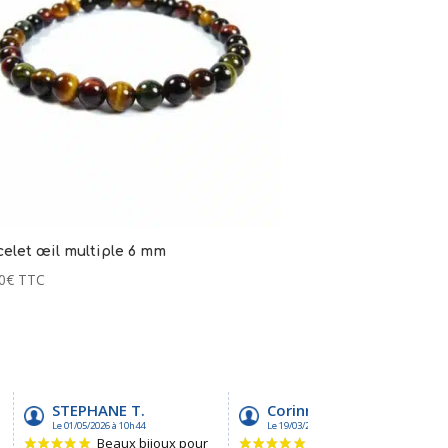
elet œil multiple 6 mm
0
€
TTC