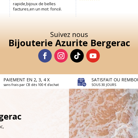
Suivez nous
Bijouterie Azurite Bergerac
PAIEMENT EN 2, 3, 4 X
SATISFAIT OU REMBO
sans frais par CB dès 100 € d’achat
SOUS 30 JOURS
rgerac
c,