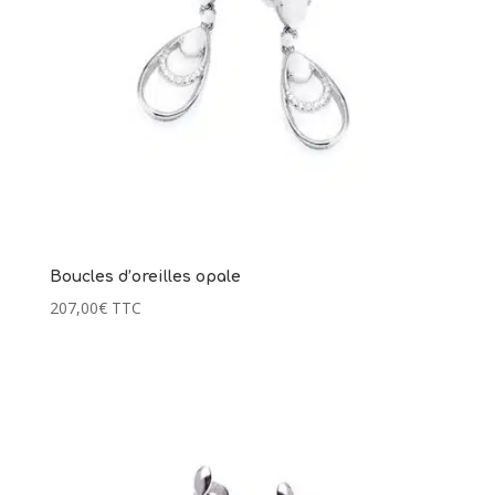
et a
103,00
€
+
AJOUTER
75,
Boucles d’oreilles opale
207,00
€
TTC