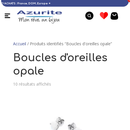
DÈS 60 € D’ACHATS : France, DOM, Europe ✦
Accueil
/ Produits identifiés “Boucles d'oreilles opale”
Boucles d'oreilles
opale
10 résultats affichés
Bagu
Boucles d’oreilles ambre