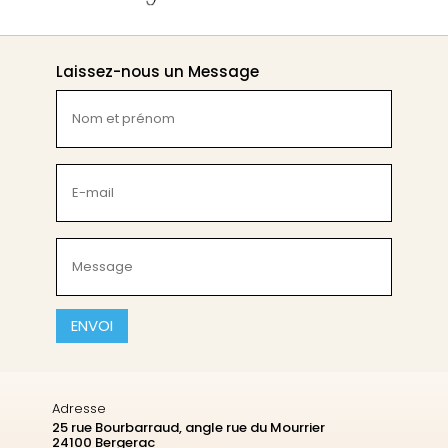
Laissez-nous un Message
Nom
et
prénom
(Nécessaire)
E-
mail
(Nécessaire)
Message
(Nécessaire)
CAPTCHA
Adresse
25 rue Bourbarraud, angle rue du Mourrier
24100 Bergerac