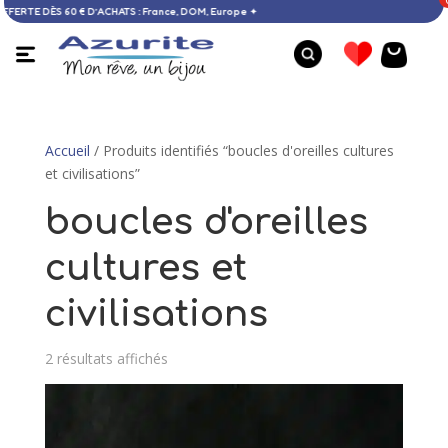
icile OFFERTE DÈS 60 € D’ACHATS : France, DOM, Europe ✦
Accueil
/ Produits identifiés “boucles d'oreilles cultures
et civilisations”
boucles d'oreilles
cultures et
civilisations
2 résultats affichés
Bague larimar - 50