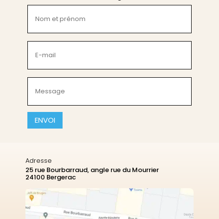
Nom
et
prénom
(Nécessaire)
E-
mail
(Nécessaire)
Message
(Nécessaire)
CAPTCHA
Adresse
25 rue Bourbarraud, angle rue du Mourrier
24100 Bergerac