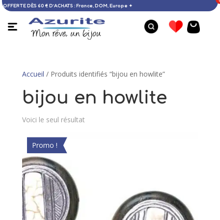
micile OFFERTE DÈS 60 € D’ACHATS : France, DOM, Europe ✦
Accueil
/ Produits identifiés “bijou en howlite”
bijou en howlite
Voici le seul résultat
Promo !
Bague aventurine - 53