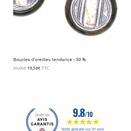
63,00
€
+
AJOUTER
Boucles d’oreilles tendance – 50 %
Le
Le
39,00
€
19,50
€
TTC
prix
prix
initial
actuel
était :
est :
39,00€.
19,50€.