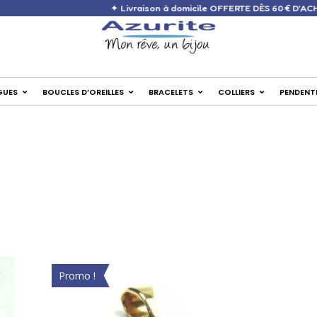
✦ Livraison à domicile OFFERTE DÈS 
GUES
BOUCLES D’OREILLES
BRACELETS
COLLIERS
PENDENT
Promo !