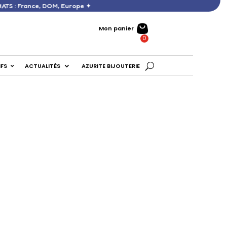
60 € D’ACHATS : France, DOM, Europe ✦
Mon panier
IFS
ACTUALITÉS
AZURITE BIJOUTERIE