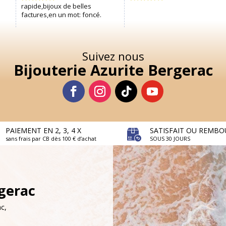
Suivez nous
Bijouterie Azurite Bergerac
PAIEMENT EN 2, 3, 4 X
SATISFAIT OU REMBO
sans frais par CB dès 100 € d’achat
SOUS 30 JOURS
rgerac
c,