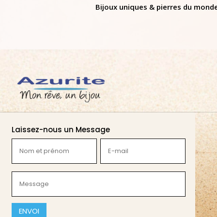
Bijoux uniques & pierres du mond
Laissez-nous un Message
Nom
E-
et
mail
prénom
(Nécessaire)
Message
(Nécessaire)
(Nécessaire)
CAPTCHA