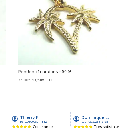
Pendentif caraïbes – 50 %
Le
Le
35,00
€
17,50
€
TTC
prix
prix
initial
actuel
était :
est :
35,00€.
17,50€.