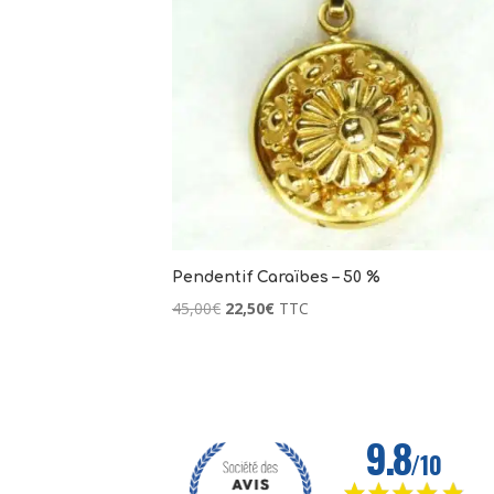
Pendentif Caraïbes – 50 %
Le
Le
45,00
€
22,50
€
TTC
prix
prix
initial
actuel
était :
est :
45,00€.
22,50€.