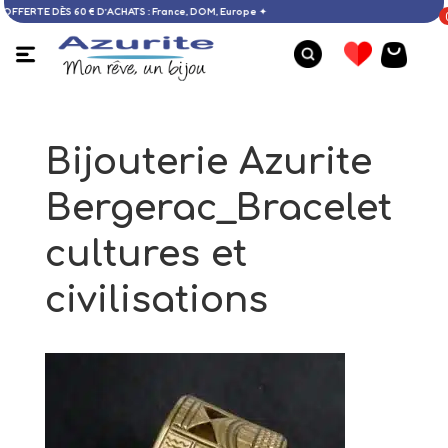
icile OFFERTE DÈS 60 € D’ACHATS : France, DOM, Europe ✦
Bijouterie Azurite
Bergerac_Bracelet
cultures et
civilisations
Bague argent - 57