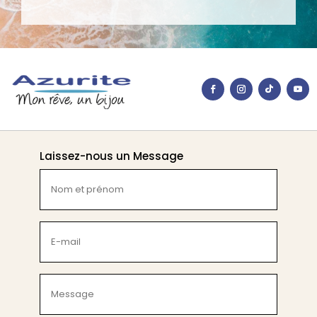
Laissez-nous un Message
Nom
et
prénom
(Nécessaire)
E-
mail
(Nécessaire)
Message
(Nécessaire)