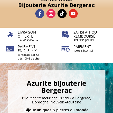
Bijouterie Azurite Bergerac
LIVRAISON
SATISFAIT OU
OFFERTE
REMBOURSÉ
dès 60 € d’achat
SOUS 30 JOURS
PAIEMENT
PAIEMENT
EN 2, 3, 4 X
100% SÉCURISÉ
sans frais par CB
dès 100 € d’achat
Azurite bijouterie
Bergerac
Bijoutier créateur depuis 1997 à Bergerac,
Dordogne, Nouvelle-Aquitaine
Bijoux uniques & pierres du monde