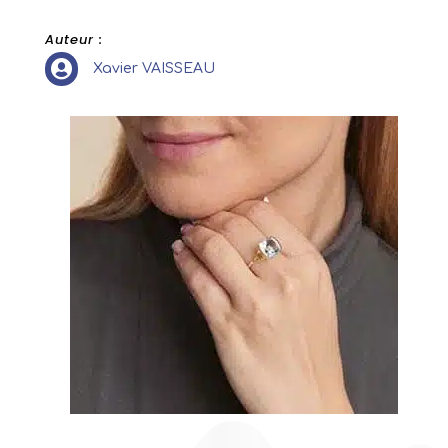
165,00
€
+
AJOUTER
Auteur :

Xavier VAISSEAU