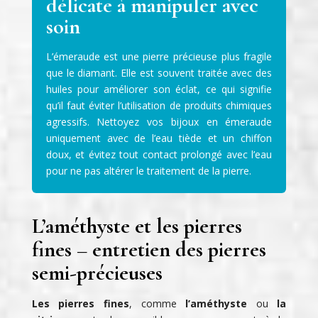
délicate à manipuler avec
soin
L’émeraude est une pierre précieuse plus fragile
que le diamant. Elle est souvent traitée avec des
huiles pour améliorer son éclat, ce qui signifie
qu’il faut éviter l’utilisation de produits chimiques
agressifs. Nettoyez vos bijoux en émeraude
uniquement avec de l’eau tiède et un chiffon
doux, et évitez tout contact prolongé avec l’eau
pour ne pas altérer le traitement de la pierre.
L’améthyste et les pierres
fines – entretien des pierres
semi-précieuses
Les pierres fines
, comme
l’améthyste
ou
la