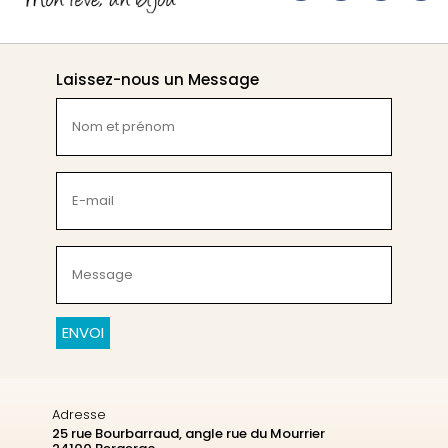
Laissez-nous un Message
Nom
et
prénom
(Nécessaire)
E-
mail
(Nécessaire)
Message
(Nécessaire)
CAPTCHA
Adresse
25 rue Bourbarraud, angle rue du Mourrier