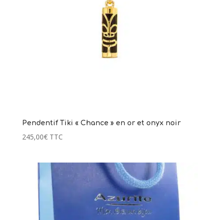
Baltique et argent - 60
109,00
€
+
AJOUTER
it
eurs
ions.
ns
ent
ies
Pendentif Tiki « Chance » en or et onyx noir
245,00
€
TTC
it