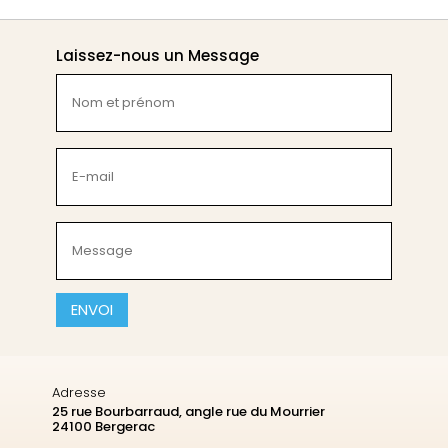
Laissez-nous un Message
Nom
et
prénom
(Nécessaire)
E-
mail
(Nécessaire)
Message
(Nécessaire)
CAPTCHA
Adresse
25 rue Bourbarraud, angle rue du Mourrier
24100 Bergerac