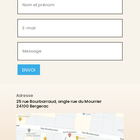
et
prénom
(Nécessaire)
E-
mail
(Nécessaire)
Message
(Nécessaire)
CAPTCHA
Adresse
25 rue Bourbarraud, angle rue du Mourrier
24100 Bergerac