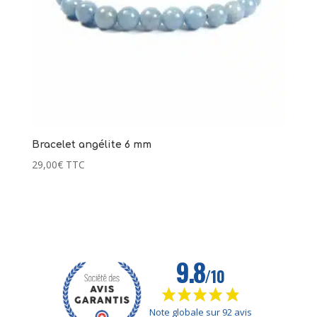
179,00
€
Ce
+
AJOUTER
produit
a
plusieurs
variations.
Les
options
peuvent
être
Bracelet angélite 6 mm
choisies
29,00
€
TTC
sur
la
page
du
produit