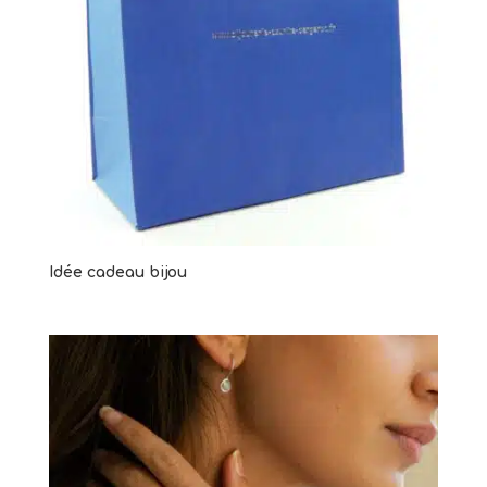
79,00
€
+
AJOUTER
Idée cadeau bijou