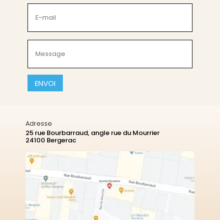
(Nécessaire)
E-
mail
(Nécessaire)
Message
(Nécessaire)
CAPTCHA
Adresse
25 rue Bourbarraud, angle rue du Mourrier
24100 Bergerac