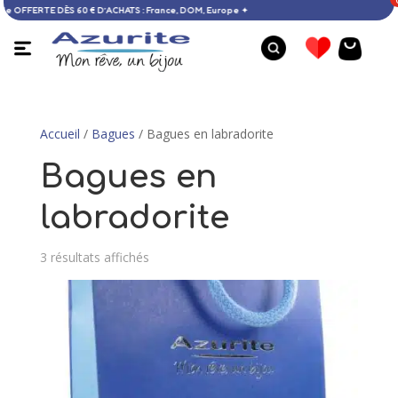
à domicile OFFERTE DÈS 60 € D’ACHATS : France, DOM, Europe ✦
Accueil
/
Bagues
/ Bagues en labradorite
Bagues en
labradorite
3 résultats affichés
Bague larimar - 58