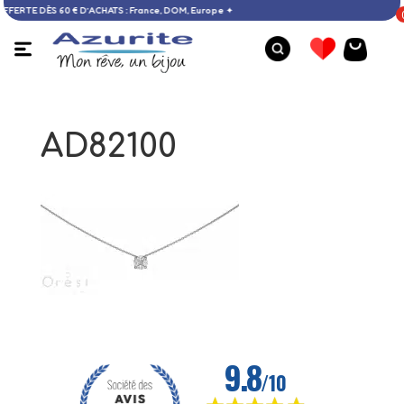
ile OFFERTE DÈS 60 € D’ACHATS : France, DOM, Europe ✦
AD82100
Collier tagua - 50 %