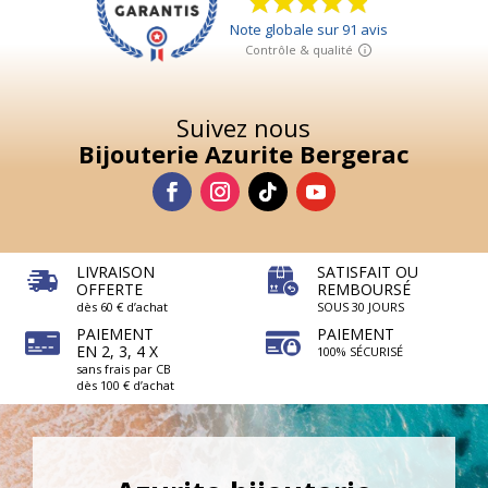
19,50
€
+
AJOUTER
it
eurs
Suivez nous
ions.
Bijouterie Azurite Bergerac
ns
ent
ies
LIVRAISON
SATISFAIT OU
OFFERTE
REMBOURSÉ
dès 60 € d’achat
SOUS 30 JOURS
PAIEMENT
PAIEMENT
EN 2, 3, 4 X
100% SÉCURISÉ
sans frais par CB
it
dès 100 € d’achat