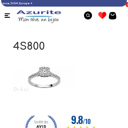
S : France, DOM, Europe ✦
4S800
Collier aventurine