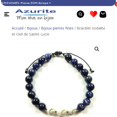
ERTE DÈS 60 € D’ACHATS : France, DOM, Europe ✦
Accueil
/
Bijoux
/
Bijoux pierres fines
/ Bracelet sodalite
et Oeil de Sainte Lucie
Boucles d'oreilles ambre