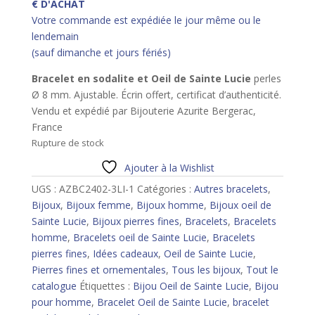
€ D'ACHAT
Votre commande est expédiée le jour même ou le
lendemain
(sauf dimanche et jours fériés)
Bracelet en sodalite et Oeil de Sainte Lucie
perles
Ø 8 mm. Ajustable. Écrin offert, certificat d’authenticité.
Vendu et expédié par Bijouterie Azurite Bergerac,
France
Rupture de stock
Ajouter à la Wishlist
UGS :
AZBC2402-3LI-1
Catégories :
Autres bracelets
,
Bijoux
,
Bijoux femme
,
Bijoux homme
,
Bijoux oeil de
Sainte Lucie
,
Bijoux pierres fines
,
Bracelets
,
Bracelets
homme
,
Bracelets oeil de Sainte Lucie
,
Bracelets
pierres fines
,
Idées cadeaux
,
Oeil de Sainte Lucie
,
Pierres fines et ornementales
,
Tous les bijoux
,
Tout le
catalogue
Étiquettes :
Bijou Oeil de Sainte Lucie
,
Bijou
pour homme
,
Bracelet Oeil de Sainte Lucie
,
bracelet