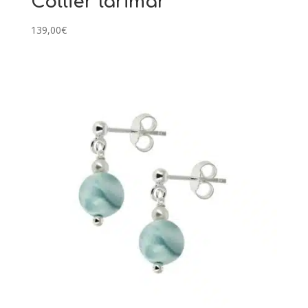
Collier larimar
139,00
€