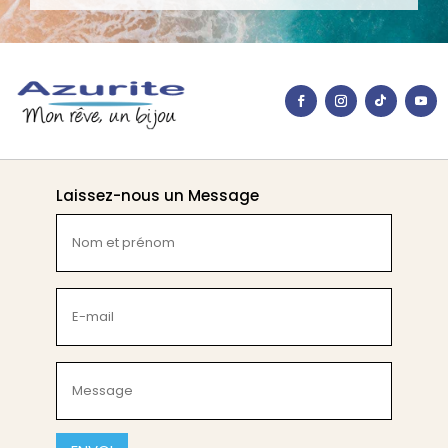
Laissez-nous un Message
Nom
et
prénom
(Nécessaire)
E-
mail
(Nécessaire)
Message
(Nécessaire)
CAPTCHA