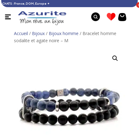
 60 € D’ACHATS : France, DOM, Europe ✦
Accueil
/
Bijoux
/
Bijoux homme
/ Bracelet homme
sodalite et agate noire – M
Bague opale - 57