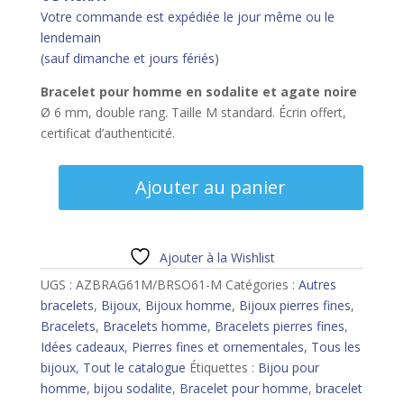
Votre commande est expédiée le jour même ou le
lendemain
(sauf dimanche et jours fériés)
Bracelet pour homme
en sodalite et agate noire
Ø 6 mm, double rang. Taille M standard. Écrin offert,
certificat d’authenticité.
quantité
Ajouter au panier
de
Bracelet
homme
sodalite
Ajouter à la Wishlist
et
UGS :
AZBRAG61M/BRSO61-M
Catégories :
Autres
agate
bracelets
,
Bijoux
,
Bijoux homme
,
Bijoux pierres fines
,
noire
Bracelets
,
Bracelets homme
,
Bracelets pierres fines
,
-
Idées cadeaux
,
Pierres fines et ornementales
,
Tous les
M
bijoux
,
Tout le catalogue
Étiquettes :
Bijou pour
homme
,
bijou sodalite
,
Bracelet pour homme
,
bracelet