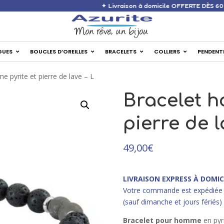
✦ Livraison à domicile OFFE
GUES
BOUCLES D’OREILLES
BRACELETS
COLLIERS
PENDENT
 pyrite et pierre de lave – L
Bracelet h
pierre de l
49,00
€
LIVRAISON EXPRESS À DOMIC
Votre commande est expédiée 
(sauf dimanche et jours fériés)
Bracelet pour homme
en pyri