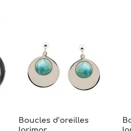
Boucles d’oreilles
Bo
larimar
la