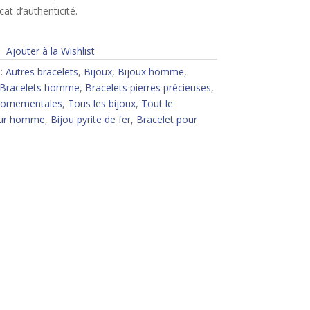
icat d’authenticité.
Ajouter à la Wishlist
 :
Autres bracelets
,
Bijoux
,
Bijoux homme
,
Bracelets homme
,
Bracelets pierres précieuses
,
t ornementales
,
Tous les bijoux
,
Tout le
our homme
,
Bijou pyrite de fer
,
Bracelet pour