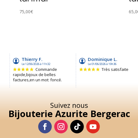
75,00
€
65,0
Suivez nous
Bijouterie Azurite Bergerac