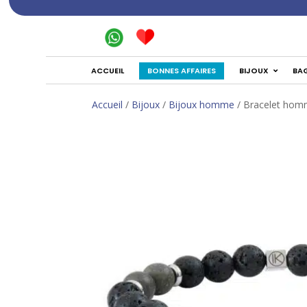
BONNES AFFAIRES
ACCUEIL
BIJOUX
BA
Accueil
/
Bijoux
/
Bijoux homme
/ Bracelet homme