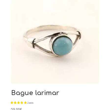
Bague larimar
59,00
€