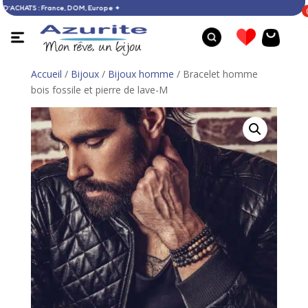
DÈS 60 € D’ACHATS : France, DOM, Europe ✦
Accueil
/
Bijoux
/
Bijoux homme
/ Bracelet homme
bois fossile et pierre de lave-M
Pendentif ambre