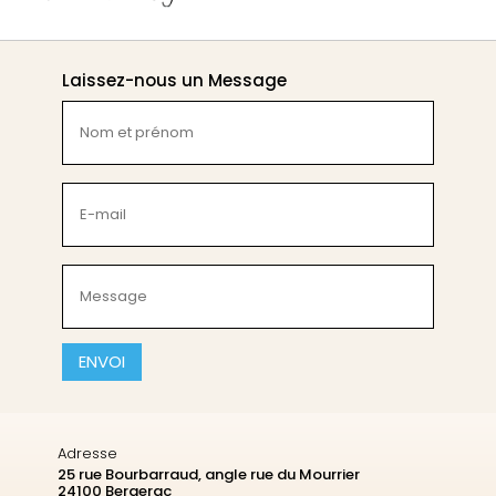
Laissez-nous un Message
Nom
et
prénom
(Nécessaire)
E-
mail
(Nécessaire)
Message
(Nécessaire)
CAPTCHA
Adresse
25 rue Bourbarraud, angle rue du Mourrier
24100 Bergerac