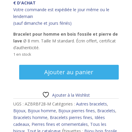
€ D'ACHAT
Votre commande est expédiée le jour même ou le
lendemain
(sauf dimanche et jours fériés)
Bracelet pour homme
en bois fossile et pierre de
lave
Ø 8 mm. Taille M standard. Écrin offert, certificat
d’authenticité.
1 en stock
quantité
Ajouter au panier
de
Bracelet
homme
bois
Ajouter à la Wishlist
fossile
UGS :
AZBRBF28-M
Catégories :
Autres bracelets
,
et
Bijoux
,
Bijoux homme
,
Bijoux pierres fines
,
Bracelets
,
pierre
Bracelets homme
,
Bracelets pierres fines
,
Idées
de
cadeaux
,
Pierres fines et ornementales
,
Tous les
lave-
bijoux
,
Tout le catalogue
Étiquettes :
Bijou bois fossile
,