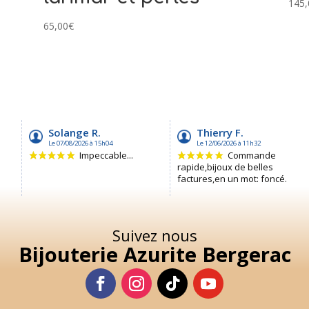
145,
65,00
€
Suivez nous
Bijouterie Azurite Bergerac