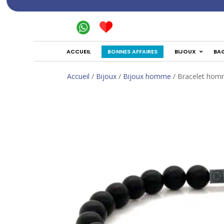
BONNES AFFAIRES
ACCUEIL
BIJOUX
BA
Accueil
/
Bijoux
/
Bijoux homme
/ Bracelet homm