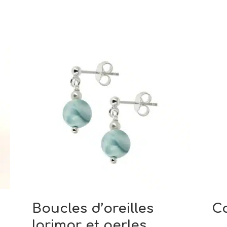
Boucles d’oreilles
Co
larimar et perles