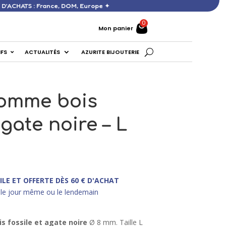
ERTE DÈS 60 € D’ACHATS : France, DOM, Europe ✦
Mon panier
IFS
ACTUALITÉS
AZURITE BIJOUTERIE
homme bois
agate noire – L
ILE ET OFFERTE DÈS 60 € D'ACHAT
le jour même ou le lendemain
is fossile et agate noire
Ø 8 mm. Taille L