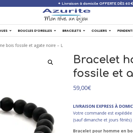
✦ Livraison à domicile OFF
GUES
BOUCLES D’OREILLES
BRACELETS
COLLIERS
PENDENT
e bois fossile et agate noire – L
Bracelet 
fossile et 
59,00
€
LIVRAISON EXPRESS À DOMIC
Votre commande est expédiée 
(sauf dimanche et jours fériés)
Bracelet pour homme
en bo