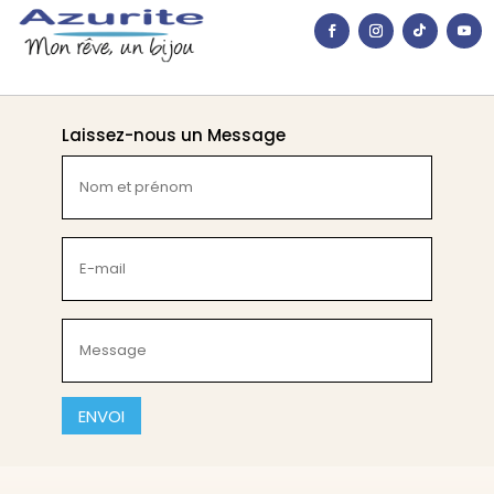
Laissez-nous un Message
Nom
et
prénom
(Nécessaire)
E-
mail
(Nécessaire)
Message
(Nécessaire)
CAPTCHA