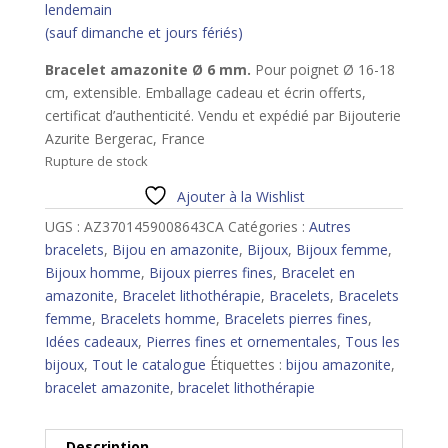
lendemain
(sauf dimanche et jours fériés)
Bracelet amazonite Ø 6 mm.
Pour poignet Ø 16-18
cm, extensible. Emballage cadeau et écrin offerts,
certificat d’authenticité. Vendu et expédié par Bijouterie
Azurite Bergerac, France
Rupture de stock
Ajouter à la Wishlist
UGS :
AZ3701459008643CA
Catégories :
Autres
bracelets
,
Bijou en amazonite
,
Bijoux
,
Bijoux femme
,
Bijoux homme
,
Bijoux pierres fines
,
Bracelet en
amazonite
,
Bracelet lithothérapie
,
Bracelets
,
Bracelets
femme
,
Bracelets homme
,
Bracelets pierres fines
,
Idées cadeaux
,
Pierres fines et ornementales
,
Tous les
bijoux
,
Tout le catalogue
Étiquettes :
bijou amazonite
,
bracelet amazonite
,
bracelet lithothérapie
Description