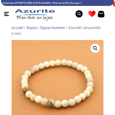
Livraison à domicile OFFERTE DÈS 60 € D’ACHATS : France, DOM, Europe ✦
Accueil
/
Bijoux
/
Bijoux homme
/ Bracelet amazonite
6 mm
Collier ambre multicolore et