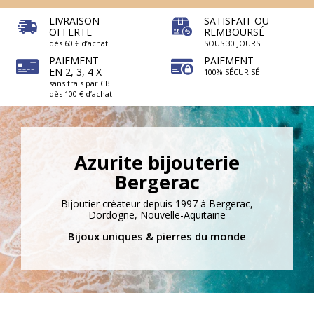
LIVRAISON
SATISFAIT OU
OFFERTE
REMBOURSÉ
dès 60 € d’achat
SOUS 30 JOURS
PAIEMENT
PAIEMENT
EN 2, 3, 4 X
100% SÉCURISÉ
sans frais par CB
dès 100 € d’achat
Azurite bijouterie
Bergerac
Bijoutier créateur depuis 1997 à Bergerac,
Dordogne, Nouvelle-Aquitaine
Bijoux uniques & pierres du monde