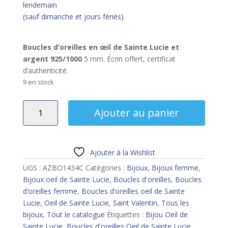
lendemain
(sauf dimanche et jours fériés)
Boucles d’oreilles en œil de Sainte Lucie et
argent 925/1000
5 mm. Écrin offert, certificat
d’authenticité.
9 en stock
quantité
Ajouter au panier
de
Boucles
d'oreilles
Oeil
Ajouter à la Wishlist
de
UGS :
AZBO1434C
Catégories :
Bijoux
,
Bijoux femme
,
Ste
Bijoux oeil de Sainte Lucie
,
Boucles d'oreilles
,
Boucles
Lucie
d’oreilles femme
,
Boucles d’oreilles oeil de Sainte
Lucie
,
Oeil de Sainte Lucie
,
Saint Valentin
,
Tous les
bijoux
,
Tout le catalogue
Étiquettes :
Bijou Oeil de
Sainte Lucie
,
Boucles d'oreilles Oeil de Sainte Lucie
,