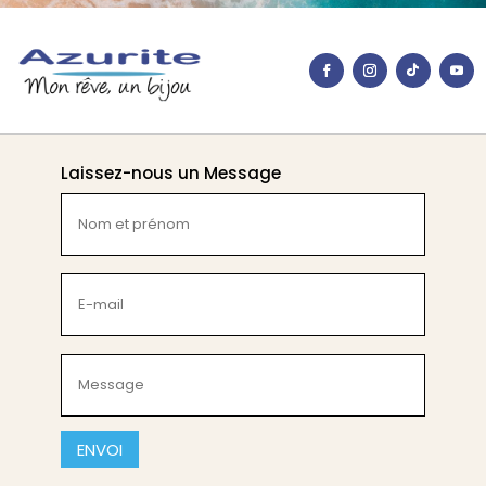
Laissez-nous un Message
Nom
et
prénom
(Nécessaire)
E-
mail
(Nécessaire)
Message
(Nécessaire)
CAPTCHA