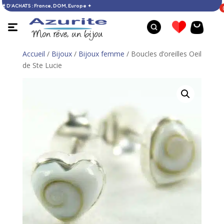
TE DÈS 60 € D’ACHATS : France, DOM, Europe ✦
Accueil
/
Bijoux
/
Bijoux femme
/ Boucles d’oreilles Oeil
de Ste Lucie
Boucles d’oreilles