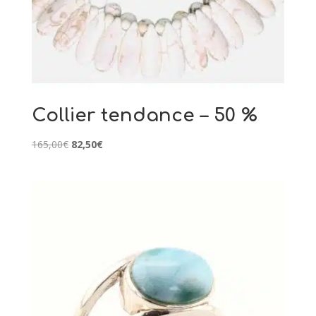
Collier tendance – 50 %
Le
Le
165,00
€
82,50
€
prix
prix
initial
actuel
était :
est :
165,00€.
82,50€.