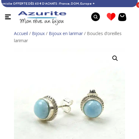
aison à domicile OFFERTE DÈS 60 € D’ACHATS : France, DOM, Europe ✦
Accueil
/
Bijoux
/
Bijoux en larimar
/ Boucles d’oreilles
larimar
Bague perle de Tahiti - 56