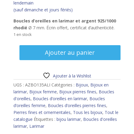
lendemain
(sauf dimanche et jours fériés)
Boucles d’oreilles en larimar et argent 925/1000
rhodié
Ø 7 mm. Écrin offert, certificat d’authenticité.
1 en stock
quantité
Ajouter au panier
de
Boucles
d'oreilles
larimar
Ajouter à la Wishlist
UGS :
AZBO135ALI
Catégories :
Bijoux
,
Bijoux en
larimar
,
Bijoux femme
,
Bijoux pierres fines
,
Boucles
d'oreilles
,
Boucles d’oreilles en larimar
,
Boucles
d’oreilles femme
,
Boucles d’oreilles pierres fines
,
Pierres fines et ornementales
,
Tous les bijoux
,
Tout le
catalogue
Étiquettes :
bijou larimar
,
Boucles d'oreilles
larimar
,
Larimar