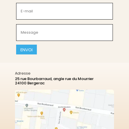
(Nécessaire)
E-
mail
(Nécessaire)
Message
(Nécessaire)
CAPTCHA
Adresse
25 rue Bourbarraud, angle rue du Mourrier
24100 Bergerac