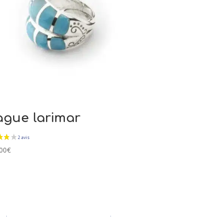
gue larimar
00
€