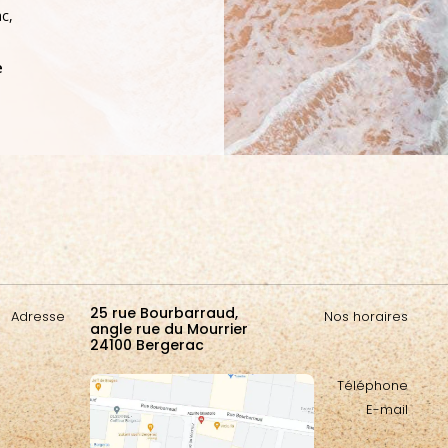
c,
e
25 rue Bourbarraud,
Adresse
Nos horaires
angle rue du Mourrier
24100 Bergerac
Téléphone
E-mail