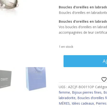
Boucles d’oreilles en labrad
Boucles d’oreilles en labradori
Boucles d’oreilles en labrad
Vos boucles d’oreilles en labrad
accompagnées de leur certificat
1 en stock
quantité
A
de
Boucles
d’oreilles
labradorite
UGS :
AZCJF-BO011OP
Catégor
femme
,
Bijoux pierres fines
,
Bo
labradorite
,
Boucles d’oreilles
MÈRES
,
Idées cadeaux
,
Pierres