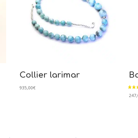
Collier larimar
Ba
935,00
€
247,