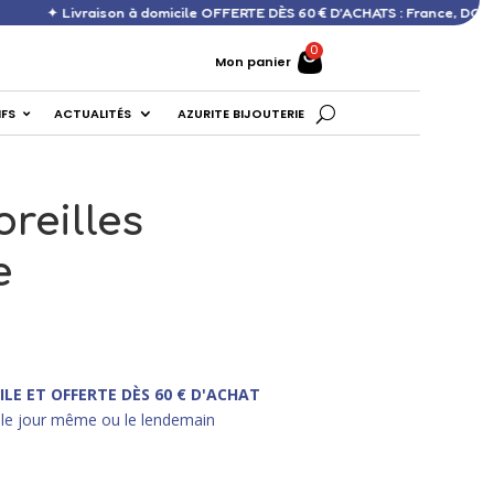
aison à domicile OFFERTE DÈS 60 € D’ACHATS : France, DOM, Europe ✦
Mon panier
IFS
ACTUALITÉS
AZURITE BIJOUTERIE
oreilles
e
ILE ET OFFERTE DÈS 60 € D'ACHAT
le jour même ou le lendemain