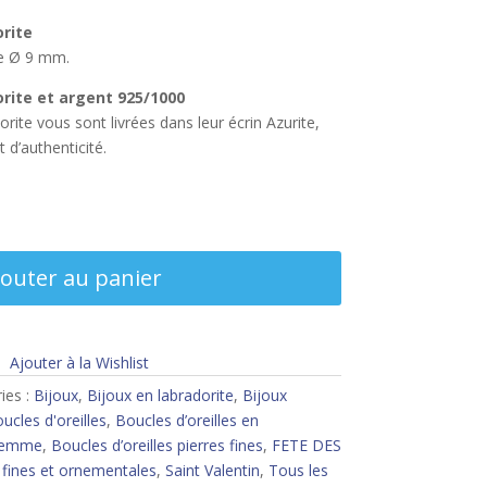
orite
te Ø 9 mm.
orite et argent 925/1000
orite vous sont livrées dans leur écrin Azurite,
 d’authenticité.
jouter au panier
Ajouter à la Wishlist
ies :
Bijoux
,
Bijoux en labradorite
,
Bijoux
ucles d'oreilles
,
Boucles d’oreilles en
 femme
,
Boucles d’oreilles pierres fines
,
FETE DES
 fines et ornementales
,
Saint Valentin
,
Tous les