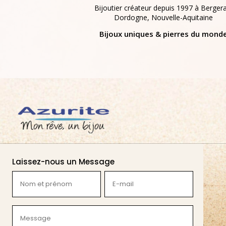
Bijoutier créateur depuis 1997 à Bergera
Dordogne, Nouvelle-Aquitaine
Bijoux uniques & pierres du mond
Laissez-nous un Message
Nom
E-
et
mail
prénom
(Nécessaire)
Message
(Nécessaire)
(Nécessaire)