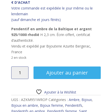
€ D'ACHAT
Votre commande est expédiée le jour même ou le
lendemain
(sauf dimanche et jours fériés)
Pendentif en ambre de la Baltique et argent
925/1000 rhodié
H 2,3 cm. Écrin offert, certificat
d’authenticité.
Vendu et expédié par Bijouterie Azurite Bergerac,
France
2 en stock
quantité
Ajouter au panier
de
Pendentif
ambre
et
Ajouter à la Wishlist
argent
UGS :
AZKM951WROP
Catégories :
Ambre
,
Bijoux
,
arbre
Bijoux en ambre
,
Bijoux femme
,
Pendentifs
,
de
Pendentifs en ambre
,
Pendentifs femme
,
Saint