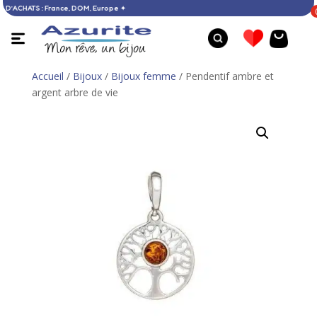
 DÈS 60 € D’ACHATS : France, DOM, Europe ✦
Accueil
/
Bijoux
/
Bijoux femme
/ Pendentif ambre et
argent arbre de vie
Bague ambre - 51