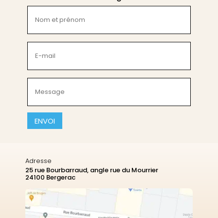
Nom
et
prénom
(Nécessaire)
E-
mail
(Nécessaire)
Message
(Nécessaire)
CAPTCHA
Adresse
25 rue Bourbarraud, angle rue du Mourrier
24100 Bergerac