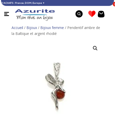
DÈS 60 € D’ACHATS : France, DOM, Europe ✦
Accueil
/
Bijoux
/
Bijoux femme
/ Pendentif ambre de
la Baltique et argent rhodié
Bague Oeil de Sainte Lucie