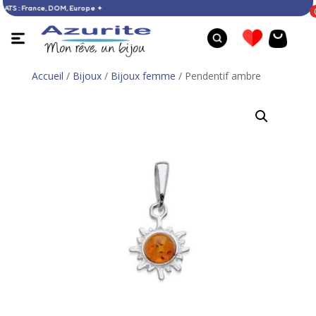
 € D’ACHATS : France, DOM, Europe ✦
Accueil
/
Bijoux
/
Bijoux femme
/ Pendentif ambre
Bague ambre - 49