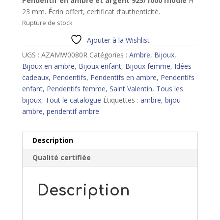
Pendentif en ambre et argent 925/1000 rhodié
H
23 mm. Écrin offert, certificat d’authenticité.
Rupture de stock
Ajouter à la Wishlist
UGS :
AZAMW0080R
Catégories :
Ambre
,
Bijoux
,
Bijoux en ambre
,
Bijoux enfant
,
Bijoux femme
,
Idées
cadeaux
,
Pendentifs
,
Pendentifs en ambre
,
Pendentifs
enfant
,
Pendentifs femme
,
Saint Valentin
,
Tous les
bijoux
,
Tout le catalogue
Étiquettes :
ambre
,
bijou
ambre
,
pendentif ambre
Description
Qualité certifiée
Description