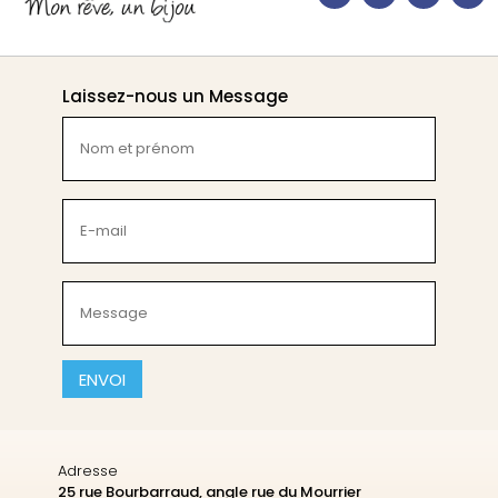
Laissez-nous un Message
Nom
et
prénom
(Nécessaire)
E-
mail
(Nécessaire)
Message
(Nécessaire)
CAPTCHA
Adresse
25 rue Bourbarraud, angle rue du Mourrier