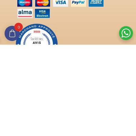
0
Trouver ma taille de doigt
Quelle est ma pierre ?
Anniversaire de mariage
Conseils pratiques
Délais et tarifs de livraisons
Qualité certifiée
Vous aimerez aussi
Or et argent