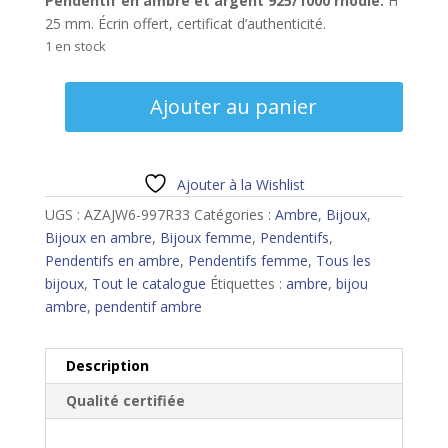
Pendentif en ambre et argent 925/1000 rhodié.
H
25 mm. Écrin offert, certificat d’authenticité.
1 en stock
quantité
Ajouter au panier
de
Pendentif
ambre
Ajouter à la Wishlist
UGS :
AZAJW6-997R33
Catégories :
Ambre
,
Bijoux
,
Bijoux en ambre
,
Bijoux femme
,
Pendentifs
,
Pendentifs en ambre
,
Pendentifs femme
,
Tous les
bijoux
,
Tout le catalogue
Étiquettes :
ambre
,
bijou
ambre
,
pendentif ambre
Description
Qualité certifiée