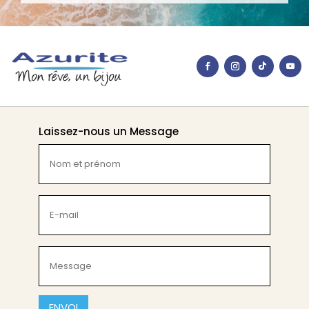
Laissez-nous un Message
Nom
et
prénom
(Nécessaire)
E-
mail
(Nécessaire)
Message
(Nécessaire)
CAPTCHA