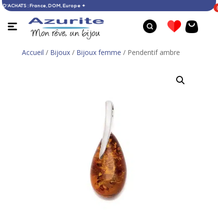
DÈS 60 € D’ACHATS : France, DOM, Europe ✦
Accueil
/
Bijoux
/
Bijoux femme
/ Pendentif ambre
Clous d'oreilles arbre de vie