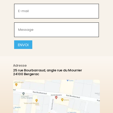
(Nécessaire)
E-
mail
(Nécessaire)
Message
(Nécessaire)
CAPTCHA
Adresse
25 rue Bourbarraud, angle rue du Mourrier
24100 Bergerac