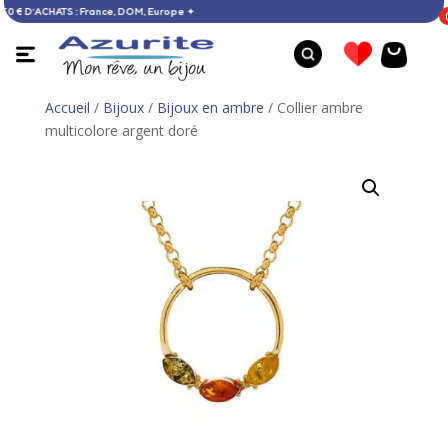
RTE DÈS 60 € D’ACHATS : France, DOM, Europe ✦
Accueil
/
Bijoux
/
Bijoux en ambre
/ Collier ambre
multicolore argent doré
Bague opale - 55