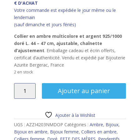
€ D'ACHAT
Votre commande est expédiée le jour même ou le
lendemain
(sauf dimanche et jours fériés)
Collier en ambre multicolore et argent 925/1000
doré L. 44 – 47 cm, ajustable, chaînette
d’ajustement
. Emballage cadeau et écrin offerts,
certificat d’authenticité. Vendu et expédié par Bijouterie
Azurite Bergerac, France
2 en stock
quantité
Ajouter au panier
de
Collier
ambre
multicolore
Ajouter à la Wishlist
argent
UGS :
AZZI4203NMDOP
Catégories :
Ambre
,
Bijoux
,
doré
Bijoux en ambre
,
Bijoux femme
,
Colliers en ambre
,
Colliers femme
,
Doré
,
FETE DES MÈRES
,
Pendentifs
,