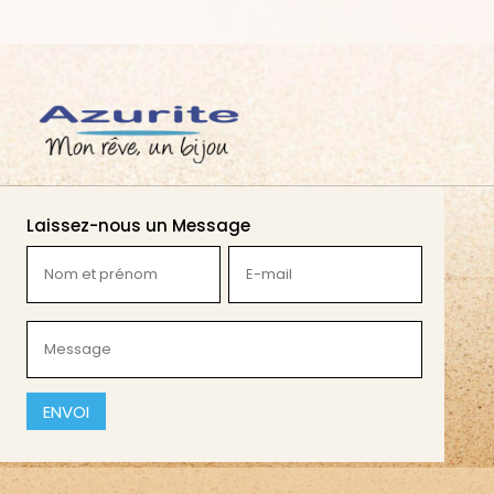
Laissez-nous un Message
Nom
E-
et
mail
prénom
(Nécessaire)
Message
(Nécessaire)
(Nécessaire)
CAPTCHA