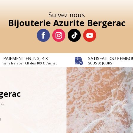
Suivez nous
Bijouterie Azurite Bergerac
PAIEMENT EN 2, 3, 4 X
SATISFAIT OU REMBO
sans frais par CB dès 100 € d’achat
SOUS 30 JOURS
rgerac
c,
e