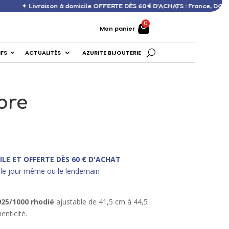
ison à domicile OFFERTE DÈS 60 € D’ACHATS : France, DOM, Europe ✦
Mon panier
IFS
ACTUALITÉS
AZURITE BIJOUTERIE
bre
ILE ET OFFERTE DÈS 60 € D'ACHAT
le jour même ou le lendemain
925/1000 rhodié
ajustable de 41,5 cm à 44,5
henticité.