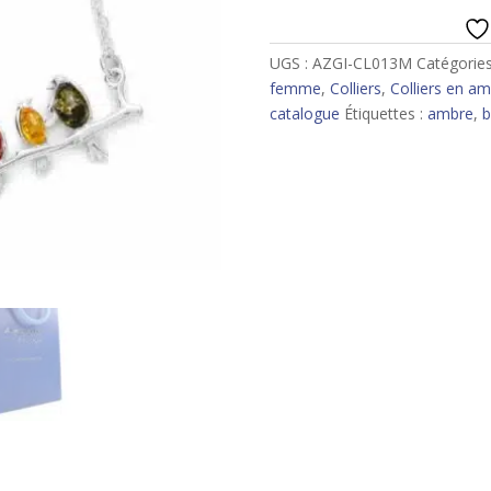
UGS :
AZGI-CL013M
Catégories
femme
,
Colliers
,
Colliers en a
catalogue
Étiquettes :
ambre
,
b