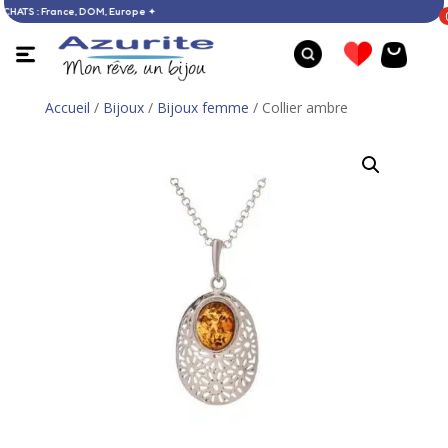
0 € D’ACHATS : France, DOM, Europe ✦
Accueil
/
Bijoux
/
Bijoux femme
/ Collier ambre
Bague en ambre de la