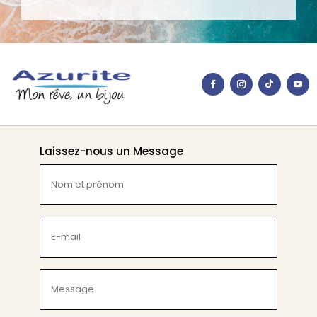
Laissez-nous un Message
Nom
et
prénom
(Nécessaire)
E-
mail
(Nécessaire)
Message
(Nécessaire)