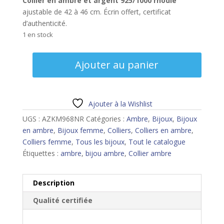
Collier en ambre et argent 925/1000 rhodié
ajustable de 42 à 46 cm. Écrin offert, certificat
d’authenticité.
1 en stock
quantité
Ajouter au panier
de
Collier
ambre
Ajouter à la Wishlist
UGS :
AZKM968NR
Catégories :
Ambre
,
Bijoux
,
Bijoux
en ambre
,
Bijoux femme
,
Colliers
,
Colliers en ambre
,
Colliers femme
,
Tous les bijoux
,
Tout le catalogue
Étiquettes :
ambre
,
bijou ambre
,
Collier ambre
Description
Qualité certifiée