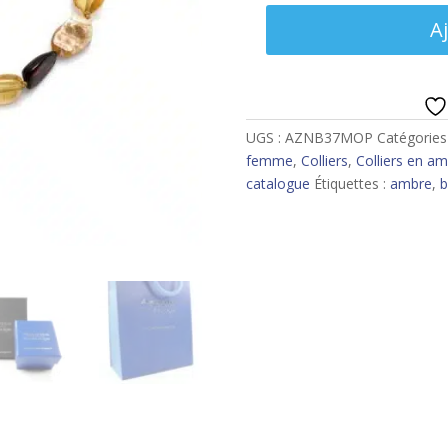
quantité
A
de
Collier
ambre
UGS :
AZNB37MOP
Catégories
femme
,
Colliers
,
Colliers en a
catalogue
Étiquettes :
ambre
,
b