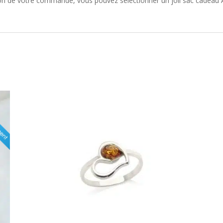
tion de votre commande, vous pouvez sélectionner un joli sac cadeau A