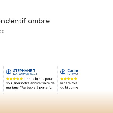
ndentif ambre
0
€