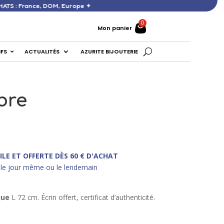
DÈS 60 € D’ACHATS : France, DOM, Europe ✦
Mon panier
IFS
ACTUALITÉS
AZURITE BIJOUTERIE
bre
ILE ET OFFERTE DÈS 60 € D'ACHAT
le jour même ou le lendemain
ique
L 72 cm. Écrin offert, certificat d’authenticité.