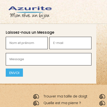
Laissez-nous un Message
Nom
E-
et
mail
prénom
(Nécessaire)
Message
(Nécessaire)
(Nécessaire)
CAPTCHA
Trouver ma taille de doigt
Quelle est ma pierre ?