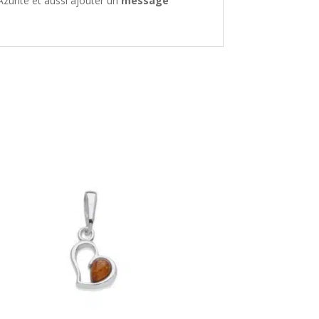
zurite et aussi ajouter un
message