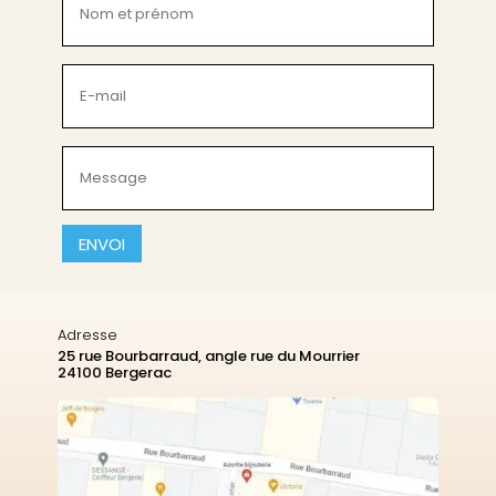
et
prénom
(Nécessaire)
E-
mail
(Nécessaire)
Message
(Nécessaire)
CAPTCHA
Adresse
25 rue Bourbarraud, angle rue du Mourrier
24100 Bergerac