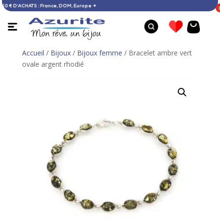
RTE DÈS 60 € D’ACHATS : France, DOM, Europe ✦
Accueil
/
Bijoux
/
Bijoux femme
/ Bracelet ambre vert
ovale argent rhodié
Bague améthyste - 51