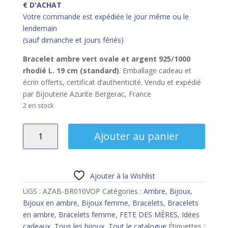
€ D'ACHAT
Votre commande est expédiée le jour même ou le
lendemain
(sauf dimanche et jours fériés)
Bracelet ambre vert ovale et argent 925/1000
rhodié L. 19 cm (standard)
. Emballage cadeau et
écrin offerts, certificat d’authenticité. Vendu et expédié
par Bijouterie Azurite Bergerac, France
2 en stock
quantité
Ajouter au panier
de
Bracelet
ambre
vert
Ajouter à la Wishlist
ovale
UGS :
AZAB-BR010VOP
Catégories :
Ambre
,
Bijoux
,
argent
Bijoux en ambre
,
Bijoux femme
,
Bracelets
,
Bracelets
rhodié
en ambre
,
Bracelets femme
,
FETE DES MÈRES
,
Idées
cadeaux
,
Tous les bijoux
,
Tout le catalogue
Étiquettes :