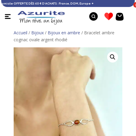
raison à domicile OFFERTE DÈS 60 € D’ACHATS : France, DOM, Europe ✦
Accueil
/
Bijoux
/
Bijoux en ambre
/ Bracelet ambre
cognac ovale argent rhodié
Bague opale