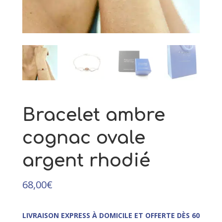
105,00
€
Ce
+
AJOUTER
produit
a
plusieurs
variations.
Les
options
peuvent
être
Bracelet ambre
choisies
sur
cognac ovale
la
page
argent rhodié
du
produit
68,00
€
LIVRAISON EXPRESS À DOMICILE ET OFFERTE DÈS 60