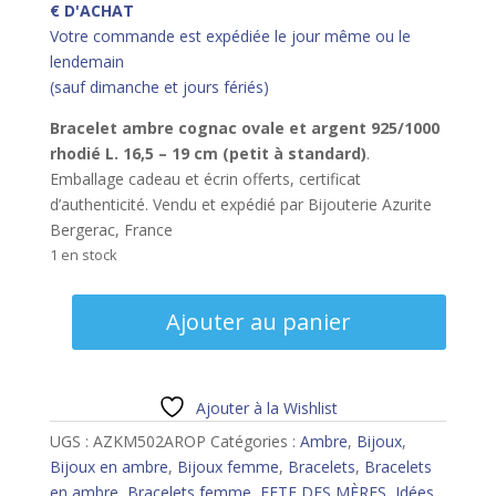
€ D'ACHAT
Votre commande est expédiée le jour même ou le
lendemain
(sauf dimanche et jours fériés)
Bracelet ambre cognac ovale et argent 925/1000
rhodié L. 16,5 – 19 cm (petit à standard)
.
Emballage cadeau et écrin offerts, certificat
d’authenticité. Vendu et expédié par Bijouterie Azurite
Bergerac, France
1 en stock
quantité
Ajouter au panier
de
Bracelet
ambre
cognac
Ajouter à la Wishlist
ovale
UGS :
AZKM502AROP
Catégories :
Ambre
,
Bijoux
,
argent
Bijoux en ambre
,
Bijoux femme
,
Bracelets
,
Bracelets
rhodié
en ambre
,
Bracelets femme
,
FETE DES MÈRES
,
Idées