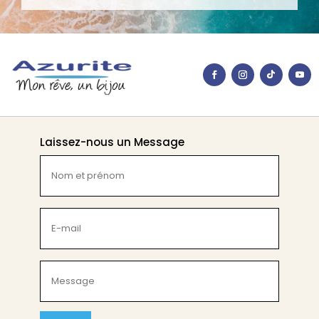
Laissez-nous un Message
Nom
et
prénom
(Nécessaire)
E-
mail
(Nécessaire)
Message
(Nécessaire)