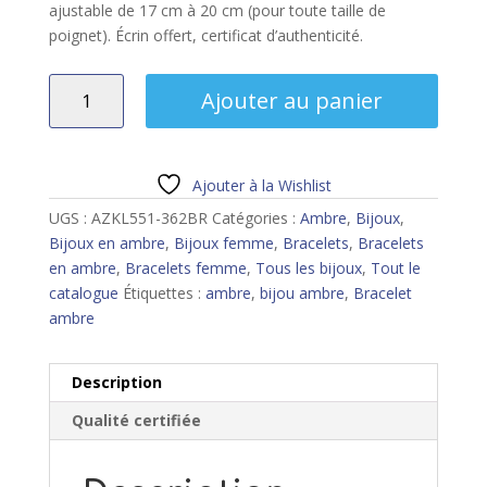
ajustable de 17 cm à 20 cm (pour toute taille de
poignet). Écrin offert, certificat d’authenticité.
quantité
Ajouter au panier
de
Bracelet
ambre
Ajouter à la Wishlist
UGS :
AZKL551-362BR
Catégories :
Ambre
,
Bijoux
,
Bijoux en ambre
,
Bijoux femme
,
Bracelets
,
Bracelets
en ambre
,
Bracelets femme
,
Tous les bijoux
,
Tout le
catalogue
Étiquettes :
ambre
,
bijou ambre
,
Bracelet
ambre
Description
Qualité certifiée