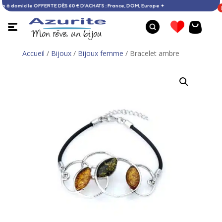
Livraison à domicile OFFERTE DÈS 60 € D’ACHATS : France, DOM, Europe ✦
Accueil
/
Bijoux
/
Bijoux femme
/ Bracelet ambre
Bague argent - 52