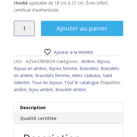
rhodié
ajustable de 18 cm à 21 cm. Écrin offert,
certificat d’authenticité.
quantité
Ajouter au panier
de
Bracelet
ambre
Ajouter à la Wishlist
UGS :
AZSA3789BOR
Catégories :
Ambre
,
Bijoux
,
Bijoux en ambre
,
Bijoux femme
,
Bracelets
,
Bracelets
en ambre
,
Bracelets femme
,
Idées cadeaux
,
Saint
Valentin
,
Tous les bijoux
,
Tout le catalogue
Étiquettes :
ambre
,
bijou ambre
,
Bracelet ambre
Description
Qualité certifiée