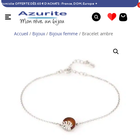
aison à domicile OFFERTE DÈS 60 € D’ACHATS : France, DOM, Europe ✦
Accueil
/
Bijoux
/
Bijoux femme
/ Bracelet ambre
Bague ambre