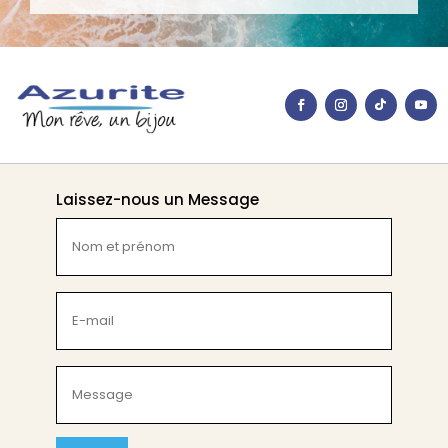
Laissez-nous un Message
Nom
et
prénom
(Nécessaire)
E-
mail
(Nécessaire)
Message
(Nécessaire)