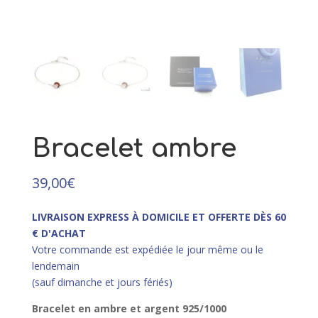
49,00
€
Ce
+
AJOUTER
produit
a
plusieurs
variations.
Les
options
peuvent
Bracelet ambre
être
choisies
sur
39,00
€
la
page
LIVRAISON EXPRESS À DOMICILE ET OFFERTE DÈS 60
du
€ D'ACHAT
produit
Votre commande est expédiée le jour même ou le
lendemain
(sauf dimanche et jours fériés)
Bracelet en ambre et argent 925/1000