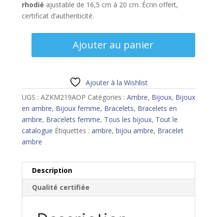
rhodié
ajustable de 16,5 cm à 20 cm. Écrin offert,
certificat d’authenticité.
quantité
Ajouter au panier
de
Bracelet
ambre
Ajouter à la Wishlist
UGS :
AZKM219AOP
Catégories :
Ambre
,
Bijoux
,
Bijoux
en ambre
,
Bijoux femme
,
Bracelets
,
Bracelets en
ambre
,
Bracelets femme
,
Tous les bijoux
,
Tout le
catalogue
Étiquettes :
ambre
,
bijou ambre
,
Bracelet
ambre
Description
Qualité certifiée