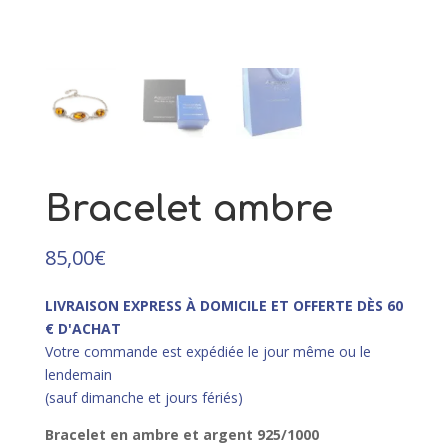
173,00
€
Ce
+
AJOUTER
produit
a
plusieurs
variations.
Les
options
peuvent
Bracelet ambre
être
choisies
sur
85,00
€
la
page
LIVRAISON EXPRESS À DOMICILE ET OFFERTE DÈS 60
du
€ D'ACHAT
produit
Votre commande est expédiée le jour même ou le
lendemain
(sauf dimanche et jours fériés)
Bracelet en ambre et argent 925/1000