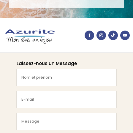
Laissez-nous un Message
Nom
et
prénom
(Nécessaire)
E-
mail
(Nécessaire)
Message
(Nécessaire)