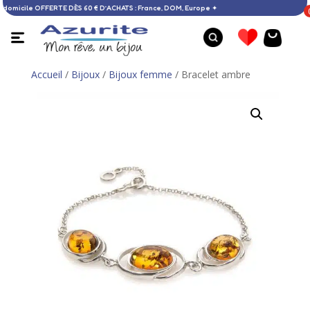
vraison à domicile OFFERTE DÈS 60 € D’ACHATS : France, DOM, Europe ✦
Accueil
/
Bijoux
/
Bijoux femme
/ Bracelet ambre
Bague lapis-lazuli